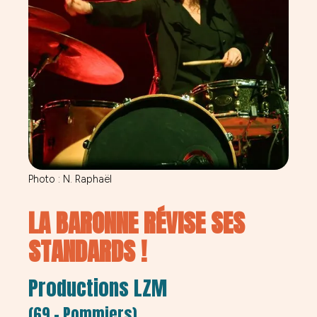
Photo : N. Raphaël
LA BARONNE RÉVISE SES
STANDARDS !
Productions LZM
(69 – Pommiers)